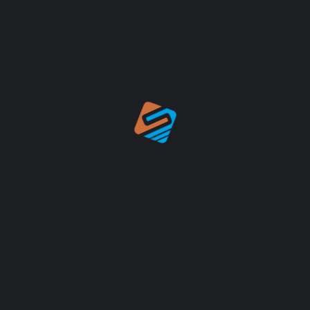
GELİR BEYANNAMESİ GEREKLİ DEĞİLDİR
Vatandaşlık başvurusunda bulunurken, diğer
ülkelerdeki mevcut varlıklarınız ve geliriniz
hakkında bilgi vermeniz gerekmemektedir.
YÜKSEK YATIRIM GELİRİ
3 yıl sonra yatırımınızı nakde
çevirebilirsiniz. Türkiye’deki gayrimenkul
piyasası yıllık ortalama %12’lik bir sermaye
artışına sahiptir. Ege kıyılarında emlak fiyatları
yılda yaklaşık %20-25 oranında artıyor.